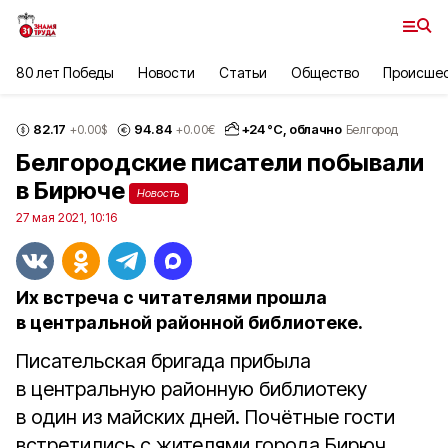
80 лет Победы
Новости
Статьи
Общество
Происше
82.17
94.84
+
24
°С,
облачно
+0.00
$
+0.00
€
Белгород
Белгородские писатели побывали
в Бирюче
Новость
27 мая 2021, 10:16
Их встреча с читателями прошла
в центральной районной библиотеке.
Писательская бригада прибыла
в центральную районную библиотеку
в один из майских дней. Почётные гости
встретились с жителями города Бирюч.