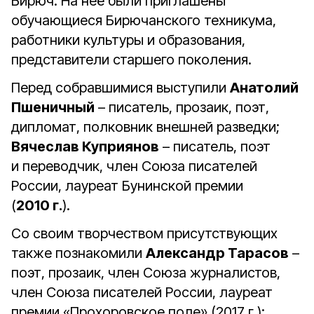
Бирюч. На неё были приглашены
обучающиеся Бирючанского техникума,
работники культуры и образования,
представители старшего поколения.
Перед собравшимися выступили
Анатолий
Пшеничный
– писатель, прозаик, поэт,
дипломат, полковник внешней разведки;
Вячеслав Куприянов
– писатель, поэт
и переводчик, член Союза писателей
России, лауреат Бунинской премии
(
2010 г.
).
Со своим творчеством присутствующих
также познакомили
Александр Тарасов
–
поэт, прозаик, член Союза журналистов,
член Союза писателей России, лауреат
премии «Прохоровское поле» (2017 г.);