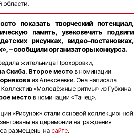
й области.
осто показать творческий потенциал,
ическую память, увековечить подвиги
етских рисунках, видео–постановках,
ах», – сообщили организаторы конкурса.
бедила жительница Прохоровки,
на Скиба
.
Второе место
в номинации
корнякова
из Алексеевки. Она написала
 Коллектив «Молодёжные ритмы» из Губкина
рое место
в номинации «Танец».
ции «Рисунок» стали основой коллекционной
езентованы на церемонии награждения
рса размещены на
сайте
.