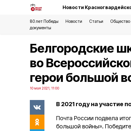
Новости Красногвардейско
80 лет Победы
Новости
Статьи
Общество
документы
Белгородские ш
во Всероссийско
герои большой 
10 мая 2021, 11:00
В 2021 году на участие п
Почта России подвела ито
большой войны». Победит