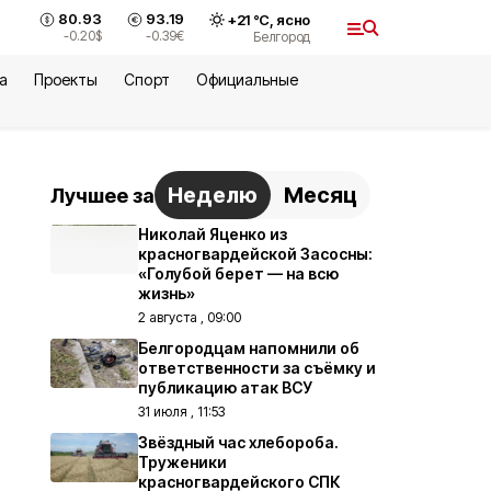
80.93
93.19
+
21
°С,
ясно
-0.20
$
-0.39
€
Белгород
а
Проекты
Спорт
Официальные
Неделю
Месяц
Лучшее за
Николай Яценко из
красногвардейской Засосны:
«Голубой берет — на всю
жизнь»
2 августа , 09:00
Белгородцам напомнили об
ответственности за съёмку и
публикацию атак ВСУ
31 июля , 11:53
Звёздный час хлебороба.
Труженики
красногвардейского СПК