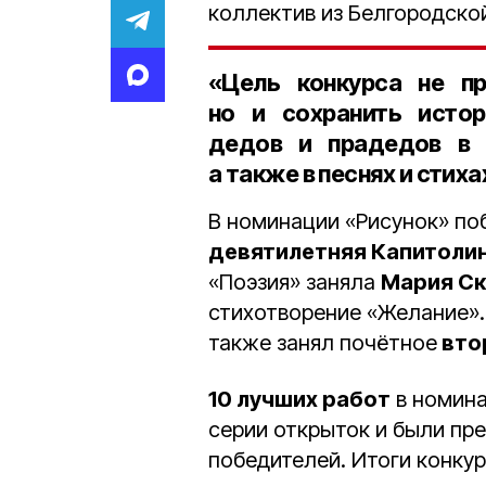
коллектив из Белгородско
«Цель конкурса не пр
но и сохранить истор
дедов и прадедов в д
а также в песнях и стих
В номинации «Рисунок» по
девятилетняя Капитоли
«Поэзия» заняла
Мария С
стихотворение «Желание».
также занял почётное
вто
10 лучших работ
в номина
серии открыток и были пр
победителей. Итоги конку