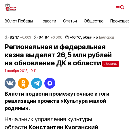
80 лет Победы
Новости
Статьи
Общество
Происше
82.17
94.84
+
16
°С,
облачно
+0.00
$
+0.00
€
Белгород
Региональная и федеральная
казна выделят 26,5 млн рублей
на обновление ДК в области
Новость
1 ноября 2018, 10:11
Власти подвели промежуточные итоги
реализации проекта «Культура малой
родины».
Начальник управления культуры
области
Константин Курганский