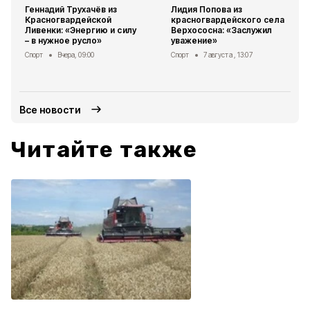
Геннадий Трухачёв из
Лидия Попова из
Красногвардейской
красногвардейского села
Ливенки: «Энергию и силу
Верхососна: «Заслужил
– в нужное русло»
уважение»
Спорт
Вчера, 09:00
Спорт
7 августа , 13:07
Все новости
Читайте также