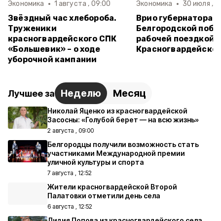
Экономика
1 августа , 09:00
Экономика
30 июля , 1
Звёздный час хлебороба.
Врио губернатора
Труженики
Белгородской побы
красногвардейского СПК
рабочей поездкой 
«Большевик» – о ходе
Красногвардейском
уборочной кампании
Неделю
Месяц
Лучшее за
Николай Яценко из красногвардейской
Засосны: «Голубой берет — на всю жизнь»
2 августа , 09:00
Белгородцы получили возможность стать
участниками Международной премии
уличной культуры и спорта
7 августа , 12:52
Жители красногвардейской Второй
Палатовки отметили день села
6 августа , 12:52
Лидия Попова из красногвардейского села