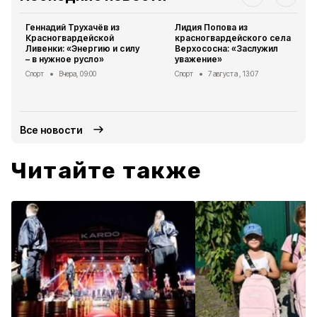
Геннадий Трухачёв из
Лидия Попова из
Красногвардейской
красногвардейского села
Ливенки: «Энергию и силу
Верхососна: «Заслужил
– в нужное русло»
уважение»
Спорт
Вчера, 09:00
Спорт
7 августа , 13:07
Все новости
Читайте также