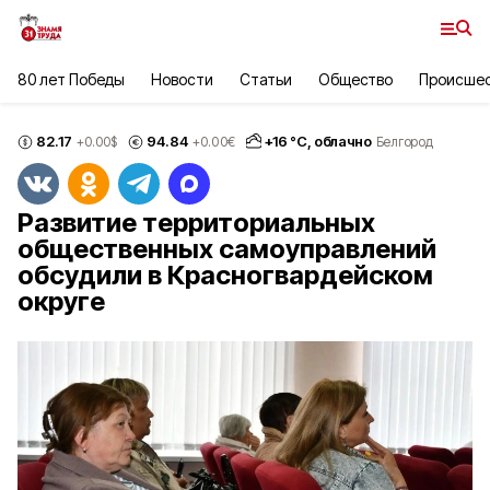
80 лет Победы
Новости
Статьи
Общество
Происше
82.17
94.84
+
16
°С,
облачно
+0.00
$
+0.00
€
Белгород
Развитие территориальных
общественных самоуправлений
обсудили в Красногвардейском
округе