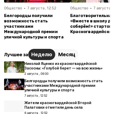
Общество
7 августа , 12:52
Общество
7 августа , 
Белгородцы получили
Благотворительная
возможность стать
«Вместе в школу д
участниками
соберём!» стартова
Международной премии
Красногвардейском
уличной культуры и спорта
Неделю
Месяц
Лучшее за
Николай Яценко из красногвардейской
Засосны: «Голубой берет — на всю жизнь»
2 августа , 09:00
Белгородцы получили возможность стать
участниками Международной премии
уличной культуры и спорта
7 августа , 12:52
Жители красногвардейской Второй
Палатовки отметили день села
6 августа , 12:52