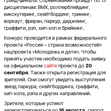
Гранд-финала.
Соревнования пройдут по 13
дисциплинам: BMX, роллерблейдинг,
кикскутеринг, скейтбординг, трикинг,
воркаут, фриран, паркур, диджеинг,
граффити, рэп, хип-хоп и брейкинг.
Конкурс проводится в рамках федерального
проекта «Россия – страна возможностей»
нацпроекта «Молодежь и дети». Чтобы
принять участие необходимо подать заявку
на официальном
сайте
проекта до
20
сентября
. Также открыта регистрация для
зрителей. Они смогут увидеть выступления
звезд паркура, скейтбординга, граффити,
хип-хопа, рэпа и других направлений.
Зрители, которые успеют
зарегистрироваться до
16 августа,
смогут