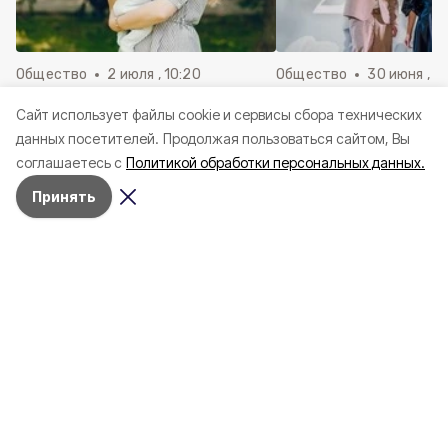
Общество
2 июля , 10:20
Общество
30 июня , 13
Более 92 000 женщин
Выпускные вечера 
Cайт использует файлы cookie и сервисы сбора технических
воспользовались родовым
Красногвардейско
данных посетителей.
Продолжая пользоваться сайтом, Вы
сертификатом за пять лет в
муниципальном окр
соглашаетесь с
Политикой обработки персональных данных.
Белгородской области
июня
Принять
Благотворительная акция
«Вместе в школу детей соберём!»
стартовала в Красногвардейском
округе