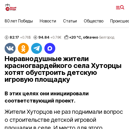
80 лет Победы
Новости
Статьи
Общество
Происше
82.17
94.84
+
20
°С,
облачно
+0.76
$
+0.78
€
Белгород
Неравнодушные жители
красногвардейкого села Хуторцы
хотят обустроить детскую
игровую площадку
В этих целях они инициировали
соответствующий проект.
Жители Хуторцов не раз поднимали вопрос
о строительстве детской игровой
площадки в селе. И место для этого