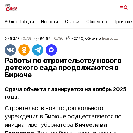
80 лет Победы
Новости
Статьи
Общество
Происше
82.17
94.84
+
27
°С,
облачно
+0.76
$
+0.78
€
Белгород
Работы по строительству нового
детского сада продолжаются в
Бирюче
Сдача объекта планируется на ноябрь 2025
года.
Строительств нового дошкольного
учреждения в Бирюче осуществляется по
инициативе губернатора
Вячеслава