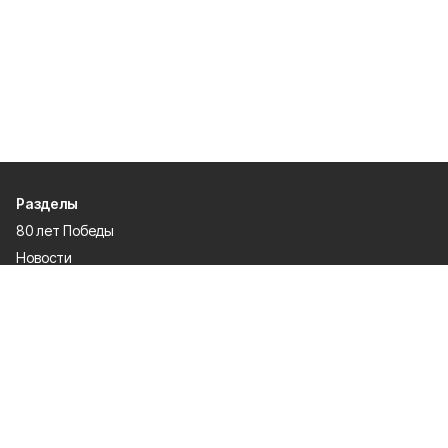
Разделы
80 лет Победы
Новости
Статьи
Общество
Происшествия
Культура
Газета
Политика
Экономика