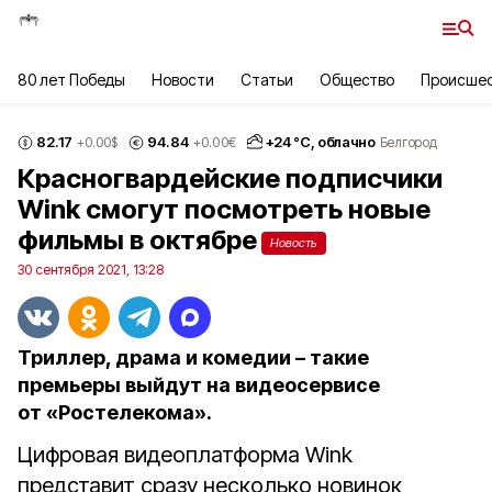
80 лет Победы
Новости
Статьи
Общество
Происше
82.17
94.84
+
24
°С,
облачно
+0.00
$
+0.00
€
Белгород
Красногвардейские подписчики
Wink смогут посмотреть новые
фильмы в октябре
Новость
30 сентября 2021, 13:28
Триллер, драма и комедии – такие
премьеры выйдут на видеосервисе
от «Ростелекома».
Цифровая видеоплатформа Wink
представит сразу несколько новинок