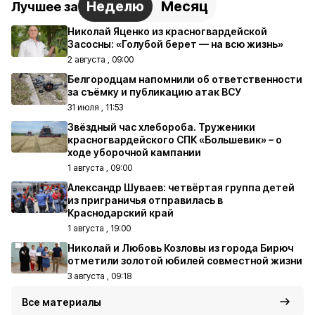
Неделю
Месяц
Лучшее за
Николай Яценко из красногвардейской
Засосны: «Голубой берет — на всю жизнь»
2 августа , 09:00
Белгородцам напомнили об ответственности
за съёмку и публикацию атак ВСУ
31 июля , 11:53
Звёздный час хлебороба. Труженики
красногвардейского СПК «Большевик» – о
ходе уборочной кампании
1 августа , 09:00
Александр Шуваев: четвёртая группа детей
из приграничья отправилась в
Краснодарский край
1 августа , 19:00
Николай и Любовь Козловы из города Бирюч
отметили золотой юбилей совместной жизни
3 августа , 09:18
Все материалы