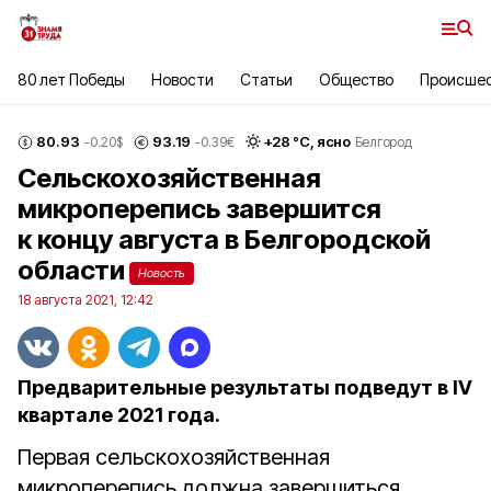
80 лет Победы
Новости
Статьи
Общество
Происше
80.93
93.19
+
28
°С,
ясно
-0.20
$
-0.39
€
Белгород
Сельскохозяйственная
микроперепись завершится
к концу августа в Белгородской
области
Новость
18 августа 2021, 12:42
Предварительные результаты подведут в IV
квартале 2021 года.
Первая сельскохозяйственная
микроперепись должна завершиться