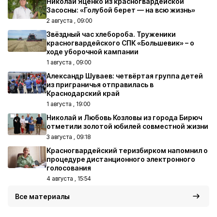
Николай Яценко из красногвардейской
Засосны: «Голубой берет — на всю жизнь»
2 августа , 09:00
Звёздный час хлебороба. Труженики
красногвардейского СПК «Большевик» – о
ходе уборочной кампании
1 августа , 09:00
Александр Шуваев: четвёртая группа детей
из приграничья отправилась в
Краснодарский край
1 августа , 19:00
Николай и Любовь Козловы из города Бирюч
отметили золотой юбилей совместной жизни
3 августа , 09:18
Красногвардейский теризбирком напомнил о
процедуре дистанционного электронного
голосования
4 августа , 15:54
Все материалы