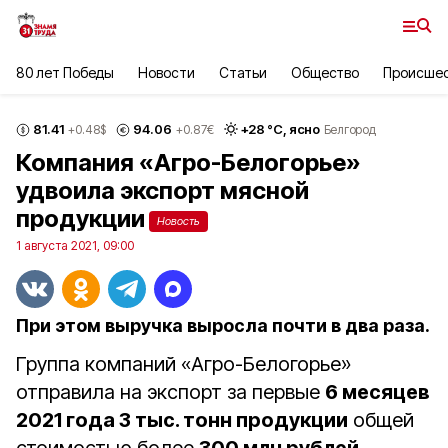
80 лет Победы
Новости
Статьи
Общество
Происше
81.41
94.06
+
28
°С,
ясно
+0.48
$
+0.87
€
Белгород
Компания «Агро-Белогорье»
удвоила экспорт мясной
продукции
Новость
1 августа 2021, 09:00
При этом выручка выросла почти в два раза.
Группа компаний «Агро-Белогорье»
отправила на экспорт за первые
6 месяцев
2021 года 3 тыс. тонн продукции
общей