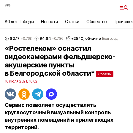
80 лет Победы
Новости
Статьи
Общество
Происше
82.17
94.84
+
25
°С,
облачно
+0.76
$
+0.78
€
Белгород
«Ростелеком» оснастил
видеокамерами фельдшерско-
акушерские пункты
в Белгородской области*
Новость
16 июля 2021, 16:02
Сервис позволяет осуществлять
круглосуточный визуальный контроль
внутренних помещений и прилегающих
территорий.