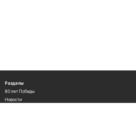
Разделы
80 лет Победы
Новости
Статьи
Общество
Происшествия
Культура