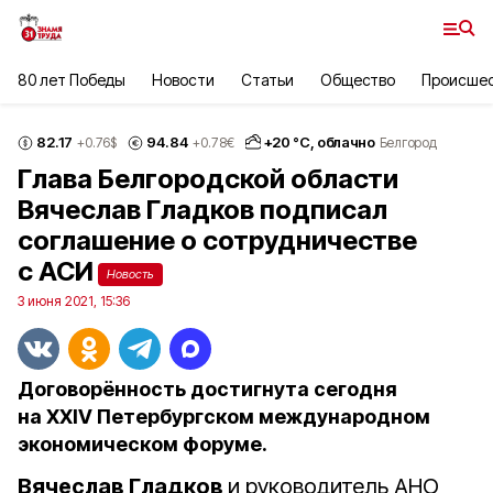
80 лет Победы
Новости
Статьи
Общество
Происше
82.17
94.84
+
20
°С,
облачно
+0.76
$
+0.78
€
Белгород
Глава Белгородской области
Вячеслав Гладков подписал
соглашение о сотрудничестве
с АСИ
Новость
3 июня 2021, 15:36
Договорённость достигнута сегодня
на XXIV Петербургском международном
экономическом форуме.
Вячеслав Гладков
и руководитель АНО