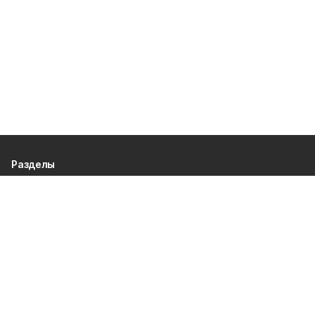
Разделы
80 лет Победы
Новости
Статьи
Общество
Происшествия
Культура
Газета