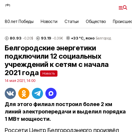
80 лет Победы
Новости
Статьи
Общество
Происше
80.93
93.19
+
33
°С,
ясно
-0.20
$
-0.39
€
Белгород
Белгородские энергетики
подключили 12 социальных
учреждений к сетям с начала
2021 года
Новость
14 мая 2021, 14:00
Для этого филиал построил более 2 км
линий электропередачи и выделил порядка
1 МВт мощности.
Россети Центр Белгородэнерго произвёл