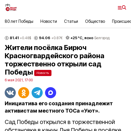
80 лет Победы
Новости
Статьи
Общество
Происше
81.41
94.06
+
25
°С,
ясно
+0.48
$
+0.87
€
Белгород
Жители посёлка Бирюч
Красногвардейского района
торжественно открыли сад
Победы
Новость
6 мая 2021, 17:00
Инициатива его создания принадлежит
активистам местного ТОСа «Уют».
Сад Победы открылся в торжественной
обстановке в канун Дня Победы в посёлке