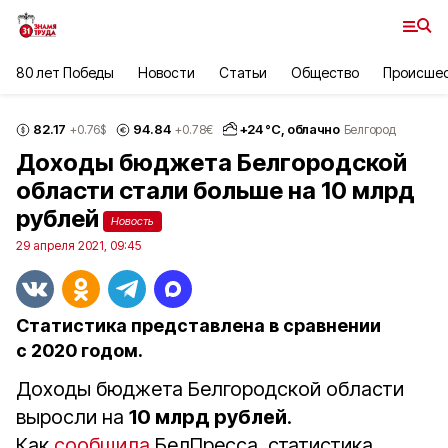
80 лет Победы
Новости
Статьи
Общество
Происше
82.17
94.84
+
24
°С,
облачно
+0.76
$
+0.78
€
Белгород
Доходы бюджета Белгородской
области стали больше на 10 млрд
рублей
Новость
29 апреля 2021, 09:45
Статистика представлена в сравнении
с 2020 годом.
Доходы бюджета Белгородской области
выросли на
10 млрд рублей
.
Как
сообщила
БелПресса, статистика