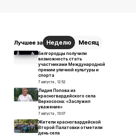
Неделю
Месяц
Лучшее за
Белгородцы получили
возможность стать
участниками Международной
премии уличной культуры и
спорта
7 августа , 12:52
Лидия Попова из
красногвардейского села
Верхососна: «Заслужил
уважение»
7 августа , 13:07
Жители красногвардейской
Второй Палатовки отметили
день села