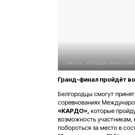
7 августа , 12:52
Общество
Фото:
bel
Гранд-финал пройдёт во
Белгородцы смогут принят
соревнованиях Международ
«КАРДО»,
которые
пройд
возможность участникам,
побороться за место в сос