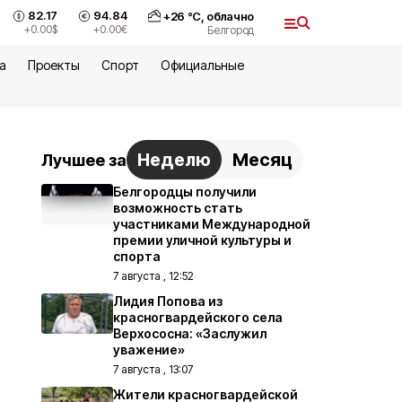
82.17
94.84
+
26
°С,
облачно
+0.00
$
+0.00
€
Белгород
а
Проекты
Спорт
Официальные
Неделю
Месяц
Лучшее за
Белгородцы получили
возможность стать
участниками Международной
премии уличной культуры и
спорта
7 августа , 12:52
Лидия Попова из
красногвардейского села
Верхососна: «Заслужил
уважение»
7 августа , 13:07
Жители красногвардейской