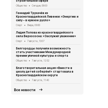
строительной сфере
Общество
7 
Общество
Сегодня, 09:00
Жители кра
Геннадий Трухачёв из
Палатовки 
Красногвардейской Ливенки: «Энергию и
Культура
6 а
силу – в нужное русло»
Леонид Евт
Спорт
Вчера, 09:00
красногвар
Лидия Попова из красногвардейского
«Красивая, 
села Верхососна: «Заслужил уважение»
Общество
6 
Спорт
7 августа , 13:07
Александр 
Белгородцы получили возможность
с военкоро
стать участниками Международной
Общество
6 
премии уличной культуры и спорта
Лидия Попо
Общество
7 августа , 12:52
села Верхос
Благотворительная акция «Вместе в
жителей»
школу детей соберём!» стартовала в
Общество
6 
Красногвардейском округе
Общество
7 августа , 11:40
Все новости