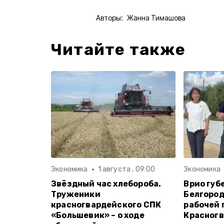
Авторы:
Жанна Тимашова
Читайте также
Экономика
1 августа , 09:00
Экономика
Звёздный час хлебороба.
Врио губ
Труженики
Белгород
красногвардейского СПК
рабочей 
«Большевик» – о ходе
Красногв