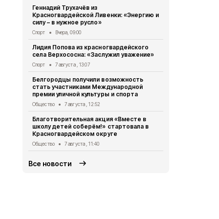
Жители кра
Геннадий Трухачёв из
Палатовки 
Красногвардейской Ливенки: «Энергию и
Культура
6 а
силу – в нужное русло»
Леонид Евт
Спорт
Вчера, 09:00
красногвар
Лидия Попова из красногвардейского
«Красивая, 
села Верхососна: «Заслужил уважение»
Общество
6 
Спорт
7 августа , 13:07
Александр 
Белгородцы получили возможность
с военкоро
стать участниками Международной
Общество
6 
премии уличной культуры и спорта
Лидия Попо
Общество
7 августа , 12:52
села Верхос
Благотворительная акция «Вместе в
жителей»
школу детей соберём!» стартовала в
Общество
6 
Красногвардейском округе
Общество
7 августа , 11:40
Все новости