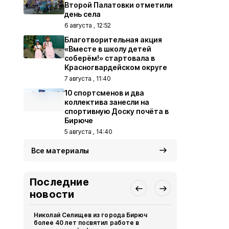
Второй Палатовки отметили
день села
6 августа , 12:52
Благотворительная акция
«Вместе в школу детей
соберём!» стартовала в
Красногвардейском округе
7 августа , 11:40
10 спортсменов и два
коллектива занесли на
спортивную Доску почёта в
Бирюче
5 августа , 14:40
Все материалы
Последние
новости
Николай Селищев из города Бирюч
Росгвардия
более 40 лет посвятил работе в
затягивать