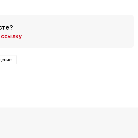
сте?
ссылку
дение