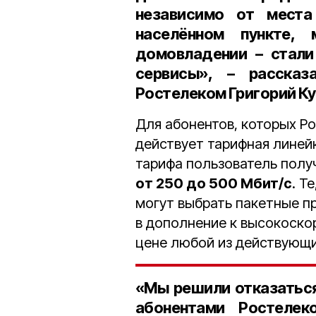
независимо от мест
населённом пункте,
домовладении – стали
сервисы», – расска
Ростелеком Григорий К
Для абонентов, которых Р
действует тарифная линейк
тарифа пользователь полу
от 250 до 500 Мбит/с
. Т
могут выбрать пакетные п
в дополнение к высокоско
цене любой из действующи
«Мы решили отказаться
абонентами Ростелек