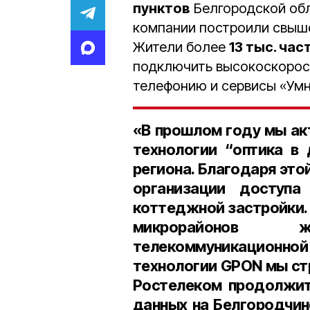
пунктов
Белгородской об
компании построили свыш
Жители более
13 тыс. ча
подключить высокоскорост
телефонию и сервисы «Умн
«В прошлом году мы ак
технологии “оптика в
региона. Благодаря эт
организации доступа
коттеджной застройки.
микрорайонов 
телекоммуникационно
технологии GPON мы стр
Ростелеком продолжит
данных на Белгородчин