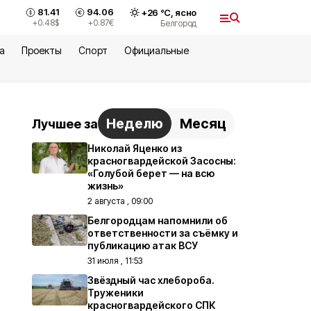
81.41
94.06
+
26
°С,
ясно
+0.48
$
+0.87
€
Белгород
а
Проекты
Спорт
Официальные
Неделю
Месяц
Лучшее за
Николай Яценко из
красногвардейской Засосны:
«Голубой берет — на всю
жизнь»
2 августа , 09:00
Белгородцам напомнили об
ответственности за съёмку и
публикацию атак ВСУ
31 июля , 11:53
Звёздный час хлебороба.
Труженики
красногвардейского СПК