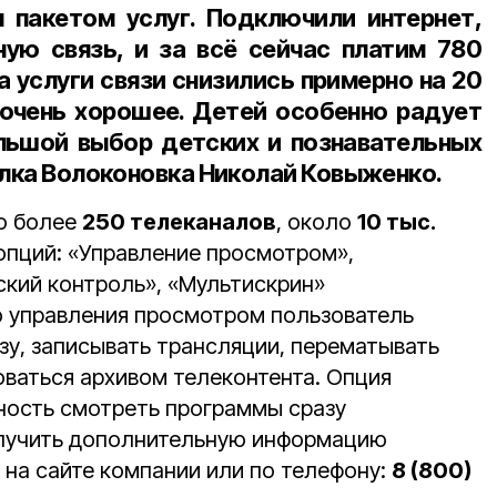
 пакетом услуг. Подключили интернет,
ую связь, и за всё сейчас платим
780
а услуги связи снизились примерно на
20
г очень хорошее. Детей особенно радует
льшой выбор детских и познавательных
ёлка Волоконовка
Николай Ковыженко
.
то более
250 телеканалов
, около
10 тыс.
 опций: «Управление просмотром»,
ский контроль», «Мультискрин»
 управления просмотром пользователь
зу, записывать трансляции, перематывать
оваться архивом телеконтента. Опция
ность смотреть программы сразу
олучить дополнительную информацию
 на сайте компании или по телефону:
8 (800)