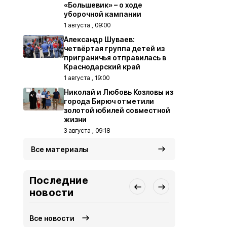
«Большевик» – о ходе
уборочной кампании
1 августа , 09:00
Александр Шуваев:
четвёртая группа детей из
приграничья отправилась в
Краснодарский край
1 августа , 19:00
Николай и Любовь Козловы из
города Бирюч отметили
золотой юбилей совместной
жизни
3 августа , 09:18
Все материалы
Последние
новости
Все новости