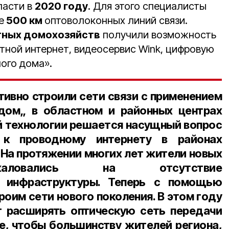
ласти в
2020 году
. Для этого специалисты
е
500 км
оптоволоконных линий связи.
стных домохозяйств
получили возможность
ной интернет, видеосервис Wink, цифровую
ого дома».
тивно строили сети связи с применением
 дом„ в областном и районных центрах
ой технологии решается насущный вопрос
 к проводному интернету в районах
 На протяжении многих лет жители новых
жаловались на отсутствие
й инфраструктуры. Теперь с помощью
оим сети нового поколения. В этом году
 расширять оптическую сеть передачи
е, чтобы большинству жителей региона,