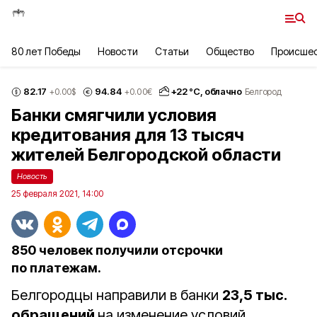
80 лет Победы
Новости
Статьи
Общество
Происше
82.17
94.84
+
22
°С,
облачно
+0.00
$
+0.00
€
Белгород
Банки смягчили условия
кредитования для 13 тысяч
жителей Белгородской области
Новость
25 февраля 2021, 14:00
850 человек получили отсрочки
по платежам.
Белгородцы направили в банки
23,5 тыс.
обращений
на изменение условий