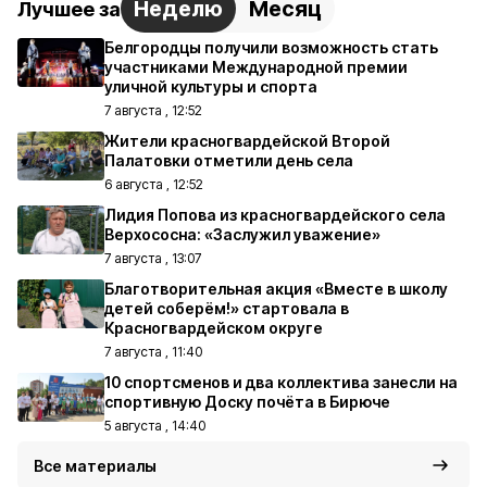
Неделю
Месяц
Лучшее за
Белгородцы получили возможность стать
участниками Международной премии
уличной культуры и спорта
7 августа , 12:52
Жители красногвардейской Второй
Палатовки отметили день села
6 августа , 12:52
Лидия Попова из красногвардейского села
Верхососна: «Заслужил уважение»
7 августа , 13:07
Благотворительная акция «Вместе в школу
детей соберём!» стартовала в
Красногвардейском округе
7 августа , 11:40
10 спортсменов и два коллектива занесли на
спортивную Доску почёта в Бирюче
5 августа , 14:40
Все материалы