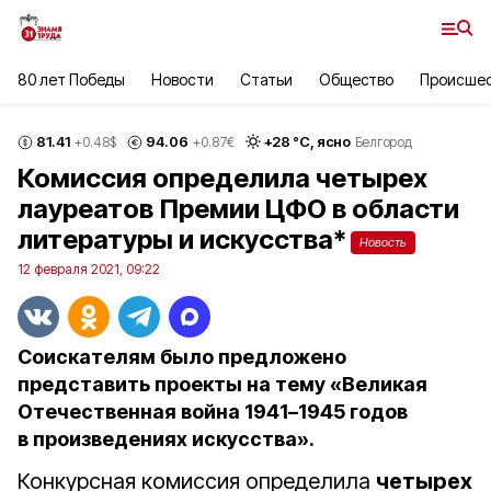
80 лет Победы
Новости
Статьи
Общество
Происше
81.41
94.06
+
28
°С,
ясно
+0.48
$
+0.87
€
Белгород
Комиссия определила четырех
лауреатов Премии ЦФО в области
литературы и искусства*
Новость
12 февраля 2021, 09:22
Соискателям было предложено
представить проекты на тему «Великая
Отечественная война 1941–1945 годов
в произведениях искусства».
Конкурсная комиссия определила
четырех