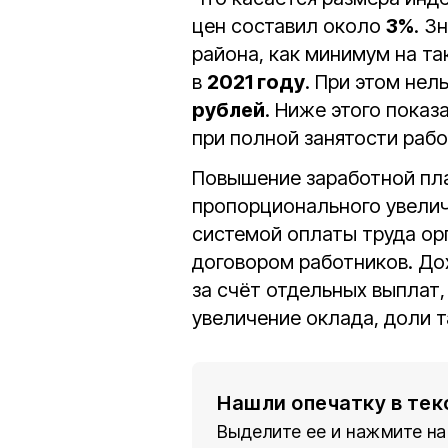
цен составил около
3%
. З
района, как минимум на т
в
2021 году
. При этом нел
рублей
. Ниже этого показ
при полной занятости раб
Повышение заработной пл
пропорционального увелич
системой оплаты труда ор
договором работников. До
за счёт отдельных выплат,
увеличение оклада, доли т
Нашли опечатку в тек
Выделите ее и нажмите на