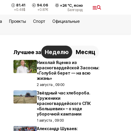
81.41
94.06
+
24
°С,
ясно
+0.48
$
+0.87
€
Белгород
а
Проекты
Спорт
Официальные
Неделю
Месяц
Лучшее за
Николай Яценко из
красногвардейской Засосны:
«Голубой берет — на всю
жизнь»
2 августа , 09:00
Звёздный час хлебороба.
Труженики
красногвардейского СПК
«Большевик» – о ходе
уборочной кампании
1 августа , 09:00
Александр Шуваев: