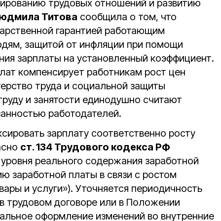
лированию трудовых отношений и развитию
юдмила Титова
сообщила о том, что
дарственной гарантией работающим
дям, защитой от инфляции при помощи
ния зарплаты на установленный коэффициент.
лат компенсирует работникам рост цен
терство труда и социальной защиты
труду и занятости единодушно считают
занностью работодателей.
ксировать зарплату соответственно росту
асно
ст. 134 Трудового кодекса РФ
уровня реального содержания заработной
ю заработной платы в связи с ростом
вары и услуги»). Уточняется периодичность
 в трудовом договоре или в Положении
тальное оформление изменений во внутренние