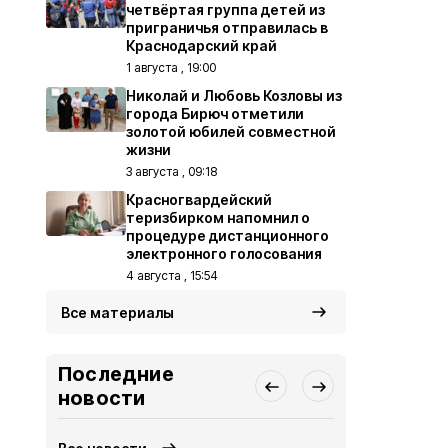
четвёртая группа детей из
приграничья отправилась в
Краснодарский край
1 августа , 19:00
Николай и Любовь Козловы из
города Бирюч отметили
золотой юбилей совместной
жизни
3 августа , 09:18
Красногвардейский
теризбирком напомнил о
процедуре дистанционного
электронного голосования
4 августа , 15:54
Все материалы
Последние
новости