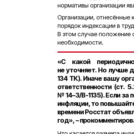
нормативы организации яв
Организации, отнесённые 
порядок индексации в тру
В этом случае положение 
необходимости.
«С какой периодичн
не уточняет. Но лучше 
134 ТК
). Иначе вашу ор
ответственности (
ст. 5
№ 14–3/В‑1135
). Если з
инфляции, то повышайт
времени Росстат объяв
год», – прокомментиро
Что касается размера инд