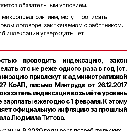
ляется обязательным условием.
к микропредприятиям, могут прописать
довом договоре, заключаемом с работником.
об индексации утверждать нет
остью проводить индексацию, закон
делать это не реже
одного
раза в год
(ст.
ганизацию привлекут к административной
.27 КоАП
, письмо Минтруда от
26.12.2017
а показатель индексации возьмёте уровень
е зарплаты ежегодно с
1 февраля
. К этому
ляет официальную инфляцию за прошлый
вала Людмила Титова.
ексации. В
2020 году
рост потребительских