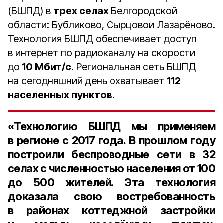
(БШПД) в
трех селах
Белгородской
области: Бубликово, Сырцовои Лазарёново.
Технология БШПД обеспечивает доступ
в интернет по радиоканалу на скорости
до
10 Мбит/с
. Региональная сеть БШПД
на сегодняшний день охватывает
112
населенных пунктов
.
«Технологию БШПД мы применяем
в регионе с
2017 года
. В прошлом году
построили беспроводные сети в
32
селах
с численностью населения
от 100
до 500 жителей.
Эта технология
доказала свою востребованность
в районах коттеджной застройки