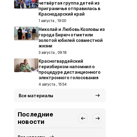
четвёртая группа детей из
приграничья отправилась в
Краснодарский край
1 августа , 19:00
Николай и Любовь Козловы из
города Бирюч отметили
золотой юбилей совместной
жизни
3 августа , 09:18
Красногвардейский
теризбирком напомнил о
процедуре дистанционного
электронного голосования
4 августа , 15:54
Все материалы
Последние
новости