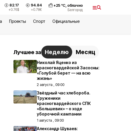
82.17
94.84
+
25
°С,
облачно
+0.76
$
+0.78
€
Белгород
а
Проекты
Спорт
Официальные
Неделю
Месяц
Лучшее за
Николай Яценко из
красногвардейской Засосны:
«Голубой берет — на всю
жизнь»
2 августа , 09:00
Звёздный час хлебороба.
Труженики
красногвардейского СПК
«Большевик» – о ходе
уборочной кампании
1 августа , 09:00
Александр Шуваев: