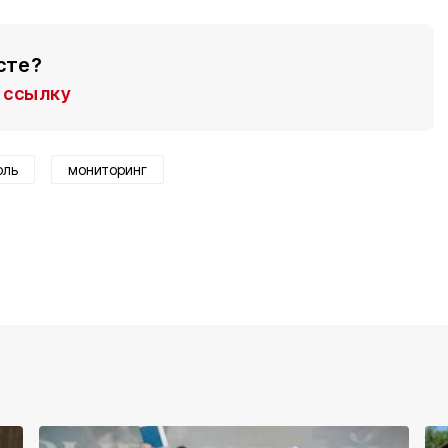
сте?
ссылку
оль
мониторинг