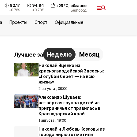
82.17
94.84
+
25
°С,
облачно
+0.76
$
+0.78
€
Белгород
а
Проекты
Спорт
Официальные
Неделю
Месяц
Лучшее за
Николай Яценко из
красногвардейской Засосны:
«Голубой берет — на всю
жизнь»
2 августа , 09:00
Александр Шуваев:
четвёртая группа детей из
приграничья отправилась в
Краснодарский край
1 августа , 19:00
Николай и Любовь Козловы из
города Бирюч отметили