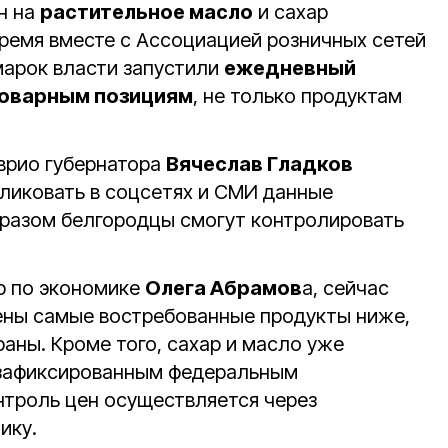
н на
растительное масло
и сахар
 время вместе с Ассоциацией розничных сетей
марок власти запустили
ежедневный
товарным позициям
, не только продуктам
врио губернатора
Вячеслав Гладков
ликовать в соцсетях и СМИ данные
бразом белгородцы смогут контролировать
р по экономике
Олега Абрамов
а, сейчас
ены самые востребованные продукты ниже,
раны. Кроме того, сахар и масло уже
 зафиксированным федеральным
нтроль цен осуществляется через
ику.