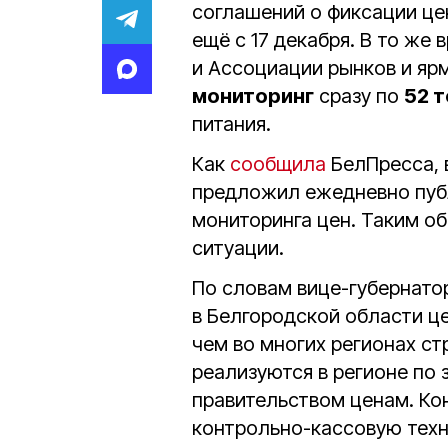
соглашений о фиксации це
ещё с 17 декабря. В то же
и Ассоциации рынков и яр
мониторинг
сразу по
52 
питания.
Как
сообщила
БелПресса, 
предложил ежедневно пуб
мониторинга цен. Таким о
ситуации.
По словам вице-губернато
в Белгородской области ц
чем во многих регионах ст
реализуются в регионе по
правительством ценам. Ко
контрольно-кассовую техн