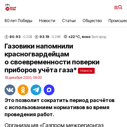
80 лет Победы
Новости
Статьи
Общество
Происше
80.93
93.19
+
22
°С,
ясно
-0.20
$
-0.39
€
Белгород
Газовики напомнили
красногвардейцам
о своевременности поверки
приборов учёта газа*
Новость
18 декабря 2020, 09:00
Это позволит сократить период расчётов
с использованием нормативов во время
проведения работ.
Организация «Газпром межрегионгаз