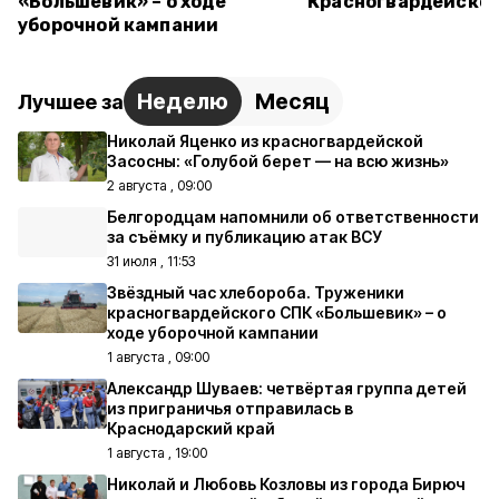
«Большевик» – о ходе
Красногвардейском
уборочной кампании
Неделю
Месяц
Лучшее за
Николай Яценко из красногвардейской
Засосны: «Голубой берет — на всю жизнь»
2 августа , 09:00
Белгородцам напомнили об ответственности
за съёмку и публикацию атак ВСУ
31 июля , 11:53
Звёздный час хлебороба. Труженики
красногвардейского СПК «Большевик» – о
ходе уборочной кампании
1 августа , 09:00
Александр Шуваев: четвёртая группа детей
из приграничья отправилась в
Краснодарский край
1 августа , 19:00
Николай и Любовь Козловы из города Бирюч