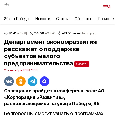
80 лет Победы
Новости
Статьи
Общество
Происше
81.41
94.06
+
21
°С,
ясно
+0.48
$
+0.87
€
Белгород
Департамент экономразвития
расскажет о поддержке
субъектов малого
предпринимательства
Новость
25 сентября 2018, 11:10
Совещание пройдёт в конференц-зале АО
«Корпорация «Развитие»,
располагающемся на улице Победы, 85.
Белгородцы смогут узнать о программах