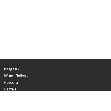
Разделы
80 лет Победы
Новости
Статьи
Общество
Происшествия
Культура