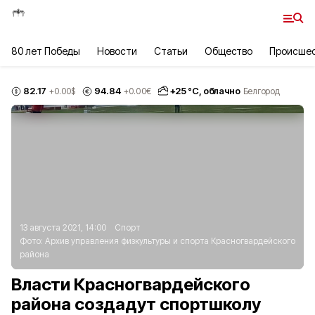
80 лет Победы
Новости
Статьи
Общество
Происше
82.17
94.84
+
25
°С,
облачно
+0.00
$
+0.00
€
Белгород
13 августа 2021, 14:00
Спорт
Фото:
Архив управления физкультуры и спорта Красногвардейского
района
Власти Красногвардейского
района создадут спортшколу