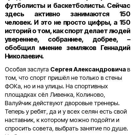
футболисты
и
баскетболисты
.
Сейчас
здесь
активно
занимаются
150
человек
.
И
это
не
просто
цифры
,
а
150
историй
о
том
,
как
спорт
делает
людей
увереннее
,
собраннее
,
добрее
, –
обобщил мнение земляков Геннадий
Николаевич.
Особая заслуга
Сергея
Александровича
в
том, что спорт пришёл не только в стены
ФОКа, но и на улицы. На спортивных
площадках сёл Ливенка, Колиново,
Валуйчик действуют дворовые тренеры.
Теперь у ребят, да и у всех селян есть свой
наставник, к которому можно подойти и
спросить совета, выбрать занятие по душе.