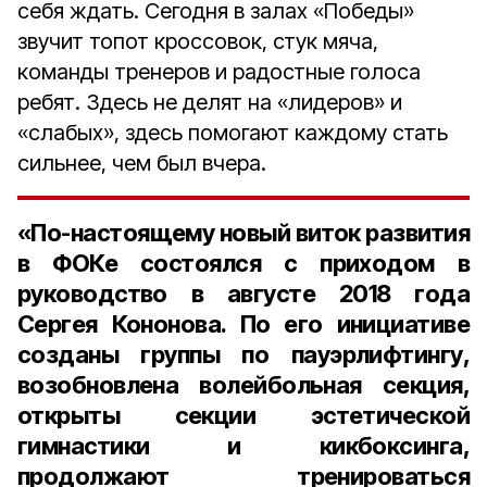
себя ждать. Сегодня в залах «Победы»
звучит топот кроссовок, стук мяча,
команды тренеров и радостные голоса
ребят. Здесь не делят на «лидеров» и
«слабых», здесь помогают каждому стать
сильнее, чем был вчера.
«По
-
настоящему
новый
виток
развития
в
ФОКе
состоялся
с
приходом
в
руководство
в
августе
2018
года
Сергея
Кононова
.
По
его
инициативе
созданы
группы
по
пауэрлифтингу
,
возобновлена
волейбольная
секция
,
открыты
секции
эстетической
гимнастики
и
кикбоксинга
,
продолжают
тренироваться