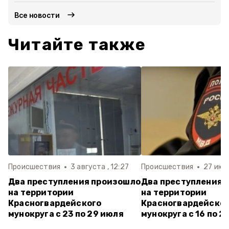
Все новости
Читайте также
Происшествия
3 августа , 12:27
Происшествия
27 июля
Два преступления произошло
Два преступления 
на территории
на территории
Красногвардейского
Красногвардейско
мунокруга с 23 по 29 июля
мунокруга с 16 по 2