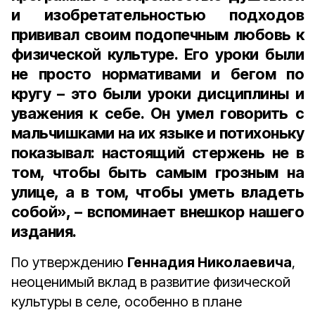
и
изобретательностью
подходов
прививал
своим
подопечным
любовь
к
физической
культуре
.
Его
уроки
были
не
просто
нормативами
и
бегом
по
кругу
–
это
были
уроки
дисциплины
и
уважения
к
себе
.
Он
умел
говорить
с
мальчишками
на
их
языке
и
потихоньку
показывал
:
настоящий
стержень
не
в
том
,
чтобы
быть
самым
грозным
на
улице
,
а
в
том
,
чтобы
уметь
владеть
собой», – вспоминает внешкор нашего
издания
.
По утверждению
Геннадия Николаевича
,
неоценимый вклад в развитие физической
культуры в селе, особенно в плане