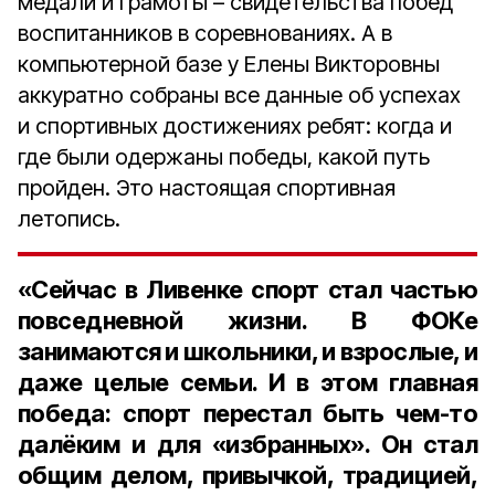
медали и грамоты – свидетельства побед
воспитанников в соревнованиях. А в
компьютерной базе у Елены Викторовны
аккуратно собраны все данные об успехах
и спортивных достижениях ребят: когда и
где были одержаны победы, какой путь
пройден. Это настоящая спортивная
летопись.
«Сейчас
в
Ливенке
спорт
стал
частью
повседневной
жизни
.
В
ФОКе
занимаются
и
школьники
,
и
взрослые
,
и
даже
целые
семьи
.
И
в
этом
главная
победа
:
спорт
перестал
быть
чем
-
то
далёким
и
для
«
избранных
».
Он
стал
общим
делом
,
привычкой
,
традицией
,