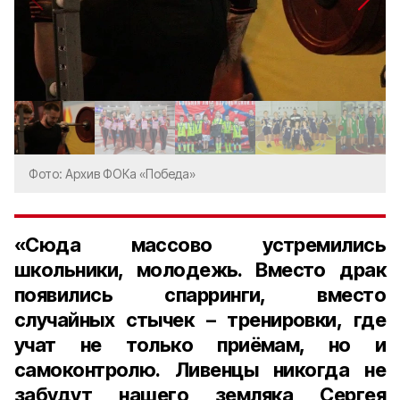
Фото: Архив ФОКа «Победа»
«
Сюда
массово
устремились
школьники
,
молодежь
.
Вместо
драк
появились
спарринги
,
вместо
случайных
стычек
–
тренировки
,
где
учат
не
только
приёмам
,
но
и
самоконтролю
.
Ливенцы
никогда
не
забудут
нашего
земляка
Сергея