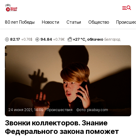
80 лет Победы
Новости
Статьи
Общество
Происше
82.17
94.84
+
27
°С,
облачно
+0.76
$
+0.78
€
Белгород
24 июня 2021, 14:00
Происшествия
Фото:
pixabay.com
Звонки коллекторов. Знание
Федерального закона поможет