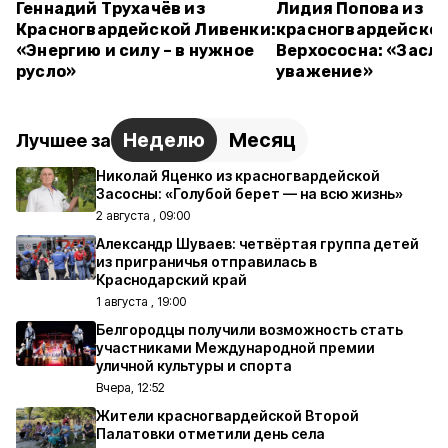
Геннадий Трухачёв из
Лидия Попова из
Красногвардейской Ливенки:
красногвардейског
«Энергию и силу – в нужное
Верхососна: «Засл
русло»
уважение»
Неделю
Месяц
Лучшее за
Николай Яценко из красногвардейской
Засосны: «Голубой берет — на всю жизнь»
2 августа , 09:00
Александр Шуваев: четвёртая группа детей
из приграничья отправилась в
Краснодарский край
1 августа , 19:00
Белгородцы получили возможность стать
участниками Международной премии
уличной культуры и спорта
Вчера, 12:52
Жители красногвардейской Второй
Палатовки отметили день села