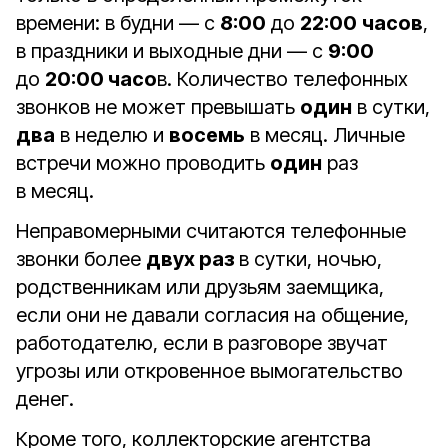
времени: в будни — с
8:00
до
22:00
часов
,
в праздники и выходные дни — с
9:00
до
20:00 часо
в. Количество телефонных
звонков не может превышать
один
в сутки,
два
в неделю и
восемь
в месяц. Личные
встречи можно проводить
один
раз
в месяц.
Неправомерными считаются телефонные
звонки более
двух раз
в сутки, ночью,
родственникам или друзьям заемщика,
если они не давали согласия на общение,
работодателю, если в разговоре звучат
угрозы или откровенное вымогательство
денег.
Кроме того, коллекторские агентства