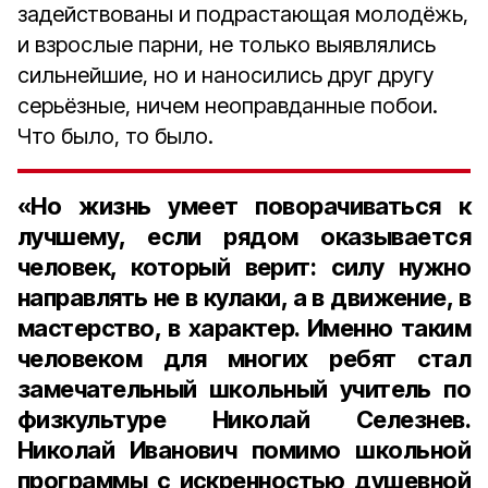
задействованы и подрастающая молодёжь,
и взрослые парни, не только выявлялись
сильнейшие, но и наносились друг другу
серьёзные, ничем неоправданные побои.
Что было, то было.
«Но
жизнь
умеет
поворачиваться
к
лучшему
,
если
рядом
оказывается
человек
,
который
верит
:
силу
нужно
направлять
не
в
кулаки
,
а
в
движение
,
в
мастерство
,
в
характер
.
Именно
таким
человеком
для
многих
ребят
стал
замечательный
школьный
учитель
по
физкультуре
Николай
Селезнев
.
Николай
Иванович
помимо
школьной
программы
с
искренностью
душевной