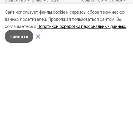
Общество
2 июля , 10:20
Общество
30 июня , 13
Более 92 000 женщин
Выпускные вечера 
Cайт использует файлы cookie и сервисы сбора технических
воспользовались родовым
Красногвардейско
данных посетителей.
Продолжая пользоваться сайтом, Вы
сертификатом за пять лет в
муниципальном окр
соглашаетесь с
Политикой обработки персональных данных.
Белгородской области
июня
Принять
Лидия Попова из
красногвардейского села
Верхососна: «Заслужил
уважение»