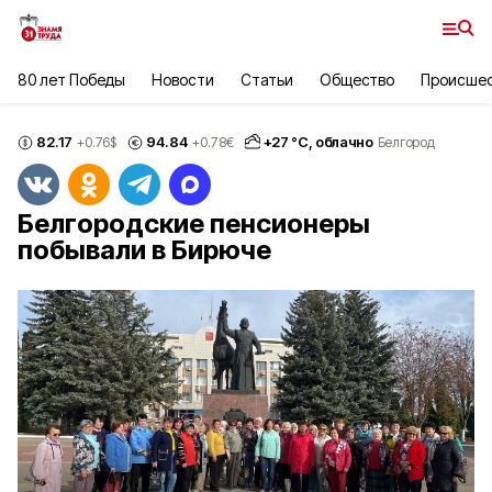
80 лет Победы
Новости
Статьи
Общество
Происше
82.17
94.84
+
27
°С,
облачно
+0.76
$
+0.78
€
Белгород
Белгородские пенсионеры
побывали в Бирюче