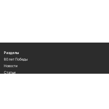
Разделы
80 лет Победы
Новости
Статьи
Общество
Происшествия
Культура
Газета
Политика