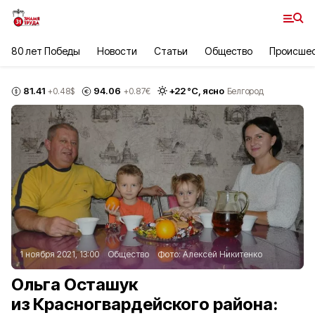
80 лет Победы
Новости
Статьи
Общество
Происше
81.41
94.06
+
22
°С,
ясно
+0.48
$
+0.87
€
Белгород
1 ноября 2021, 13:00
Общество
Фото:
Алексей Никитенко
Ольга Осташук
из Красногвардейского района: