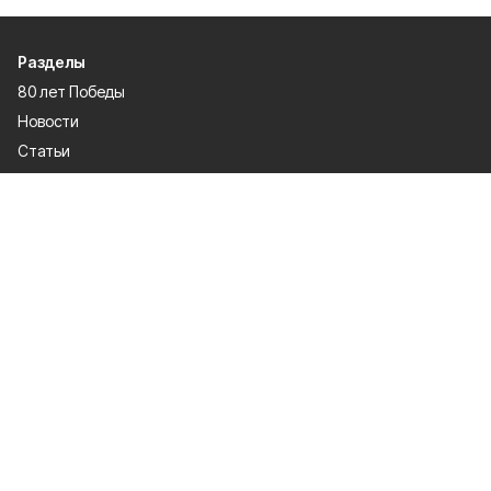
Разделы
80 лет Победы
Новости
Статьи
Общество
Происшествия
Культура
Газета
Политика
Экономика
Проекты
Спорт
Официальные документы
О проекте