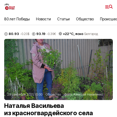
80 лет Победы
Новости
Статьи
Общество
Происше
80.93
93.19
+
22
°С,
ясно
-0.20
$
-0.39
€
Белгород
29 сентября 2021, 15:00
Общество
Фото:
Алексей Никитенко
Наталья Васильева
из красногвардейского села