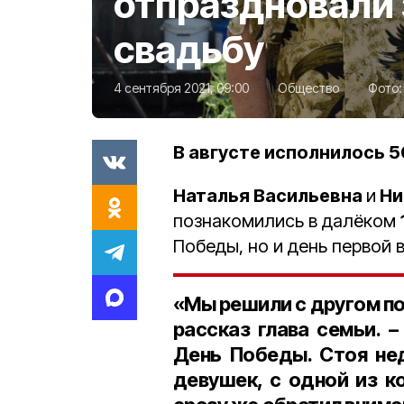
отпраздновали
свадьбу
4 сентября 2021, 09:00
Общество
Фото
В августе исполнилось 5
Наталья Васильевна
и
Ни
познакомились в далёком
Победы, но и день первой 
«Мы решили с другом пой
рассказ глава семьи. 
День Победы. Стоя не
девушек
, с одной из 