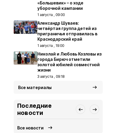
«Большевик» – о ходе
уборочной кампании
1 августа , 09:00
Александр Шуваев:
четвёртая группа детей из
приграничья отправилась в
Краснодарский край
1 августа , 19:00
Николай и Любовь Козловы из
города Бирюч отметили
золотой юбилей совместной
жизни
3 августа , 09:18
Все материалы
Последние
новости
Все новости