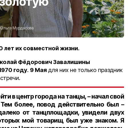
 золотую
:
Ольга Мурдасова
0 лет их совместной жизни.
колай Фёдорович Завалишины
1970 году
.
9 Мая
для них не только праздник
встречи.
ти в центр города на танцы, – начал свой
– Тем более, повод действительно был –
далеко от танцплощадки, увидели
двух
которых мой товарищ был уже знаком. Я