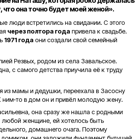
ние на Наташу, которая робко держалась
у, что она точно будет моей женой».
е люди встретились на свидании. С этого
рая
через полтора года
привела к свадьбе.
нь
1971 года
они создали свой семейный
ией Резвых, родом из села Завальское.
на, с самого детства приучила её к труду
я из мамы и дедушки, переехала в Засосну
К ним‑то в дом он и привёл молодую жену.
асильевна, она сразу же нашла с родными
и любой женщине, ей хотелось быть
дельного, домашнего очага. Поэтому
м домиком, они заложили фундамент будущей