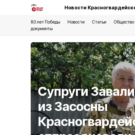
Новости Красногвардейско
80 лет Победы
Новости
Статьи
Общество
документы
Супруги Завал
из Засосны
Красногвардейс