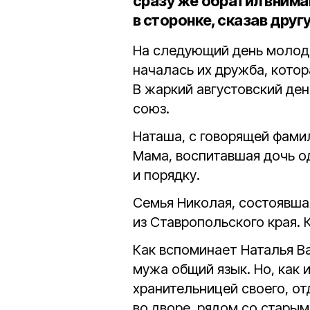
сразу же обратил внима
в сторонке, сказав друг
На следующий день молоды
началась их дружба, кото
В жаркий августовский де
союз.
Наташа, с говорящей фамил
Мама, воспитавшая дочь од
и порядку.
Семья Николая, состоявша
из Ставропольского края. 
Как вспоминает Наталья В
мужа общий язык. Но, как 
хранительницей своего, от
во дворе, рядом со стары