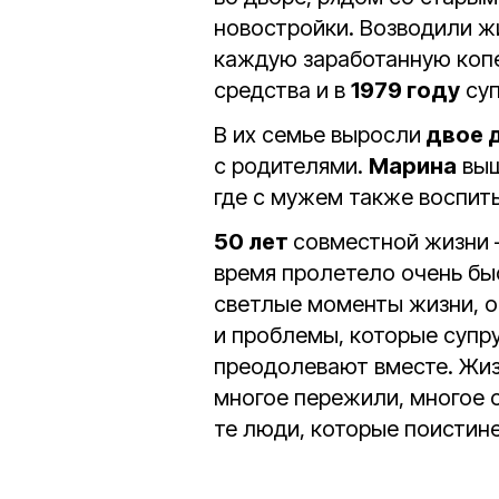
новостройки. Возводили жи
каждую заработанную копей
средства и в
1979 году
суп
В их семье выросли
двое 
с родителями.
Марина
выш
где с мужем также воспит
50 лет
совместной жизни –
время пролетело очень быс
светлые моменты жизни, ос
и проблемы, которые супр
преодолевают вместе. Жизн
многое пережили, многое 
те люди, которые поистине