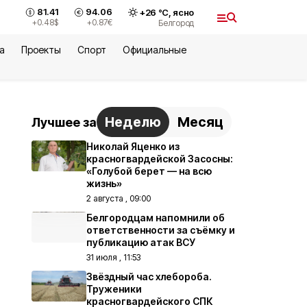
81.41
94.06
+
26
°С,
ясно
+0.48
$
+0.87
€
Белгород
а
Проекты
Спорт
Официальные
Неделю
Месяц
Лучшее за
Николай Яценко из
красногвардейской Засосны:
«Голубой берет — на всю
жизнь»
2 августа , 09:00
Белгородцам напомнили об
ответственности за съёмку и
публикацию атак ВСУ
31 июля , 11:53
Звёздный час хлебороба.
Труженики
красногвардейского СПК