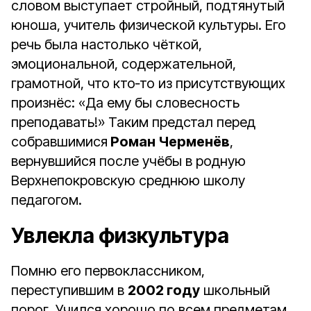
словом выступает стройный, подтянутый
юноша, учитель физической культуры. Его
речь была настолько чёткой,
эмоциональной, содержательной,
грамотной, что кто‑то из присутствующих
произнёс: «Да ему бы словесность
преподавать!» Таким предстал перед
собравшимися
Роман Черменёв
,
вернувшийся после учёбы в родную
Верхнепокровскую среднюю школу
педагогом.
Увлекла физкультура
Помню его первоклассником,
переступившим в
2002 году
школьный
порог. Учился хорошо по всем предметам.