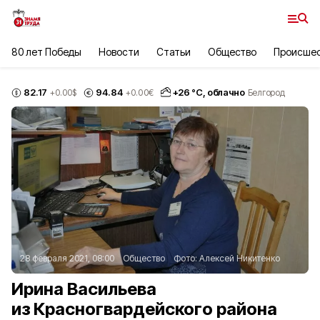
80 лет Победы
Новости
Статьи
Общество
Происше
82.17
94.84
+
26
°С,
облачно
+0.00
$
+0.00
€
Белгород
28 февраля 2021, 08:00
Общество
Фото:
Алексей Никитенко
Ирина Васильева
из Красногвардейского района