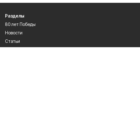
Разделы
80 лет Победы
Новости
Статьи
Общество
Происшествия
Культура
Газета
Политика
Экономика
Проекты
Спорт
Официальные документы
О проекте