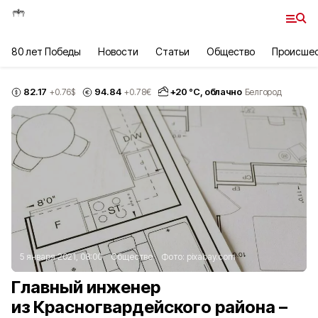
80 лет Победы
Новости
Статьи
Общество
Происше
82.17
94.84
+
20
°С,
облачно
+0.76
$
+0.78
€
Белгород
5 января 2021, 08:00
Общество
Фото:
pixabay.com
Главный инженер
из Красногвардейского района –