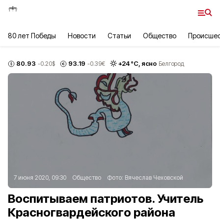
80 лет Победы
Новости
Статьи
Общество
Происше
80.93
93.19
+
24
°С,
ясно
-0.20
$
-0.39
€
Белгород
7 июня 2020, 09:30
Общество
Фото:
Вячеслав Чеховской
Воспитываем патриотов. Учитель
Красногвардейского района