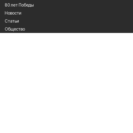
80 лет Победы
Новости
Статьи
Общество
Происшествия
Культура
Газета
Политика
Экономика
Проекты
Спорт
Официальные документы
О проекте
Об издании
Правила использования
Рекламодатели