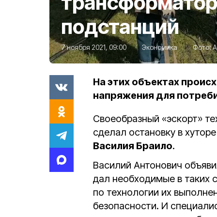
трансформато
подстанций
7 ноября 2021, 09:00
Экономика
Фото:
А
На этих объектах проис
напряжения для потреби
Своеобразный «эскорт» тех
сделал остановку в хутор
Василия Браило
.
Василий Антонович объяви
дал необходимые в таких 
по технологии их выполнен
безопасности. И специали