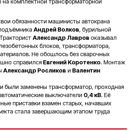
ы на комплектной трансформаторной
свои обязанности машинисты автокрана
оподъёмника
Андрей Волков
, бурильной
 Тракторист
Александр Лавров
оказывал
елезобетонных блоков, трансформатора,
материалов. Не обошлось без сварочных
ешно справился
Евгений Коротенко
. Монтаж
ы
Александр Росликов
и
Валентин
ии были заменены трансформатор, проходная
 автоматические выключатели
0,4 кВ
. Её
нные приставки взамен старых, начавших
ъекта стала завершающим этапом труда