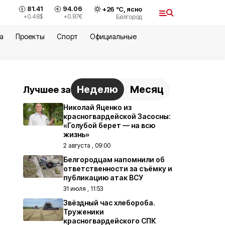
81.41
94.06
+
26
°С,
ясно
+0.48
$
+0.87
€
Белгород
а
Проекты
Спорт
Официальные
Неделю
Месяц
Лучшее за
Николай Яценко из
красногвардейской Засосны:
«Голубой берет — на всю
жизнь»
2 августа , 09:00
Белгородцам напомнили об
ответственности за съёмку и
публикацию атак ВСУ
31 июля , 11:53
Звёздный час хлебороба.
Труженики
красногвардейского СПК