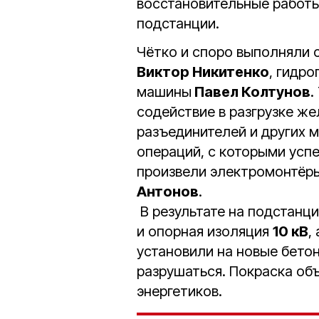
восстановительные работ
подстанции.
Чётко и споро выполняли 
Виктор Никитенко
, гидр
машины
Павел Колтунов
.
содействие в разгрузке ж
разъединителей и других 
операций, с которыми усп
произвели электромонтёр
Антонов
.
В результате на подстанц
и опорная изоляция
10 кВ
,
установили на новые бето
разрушаться. Покраска об
энергетиков.