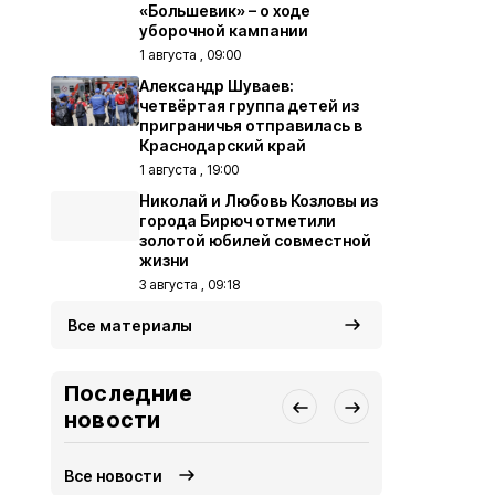
«Большевик» – о ходе
уборочной кампании
1 августа , 09:00
Александр Шуваев:
четвёртая группа детей из
приграничья отправилась в
Краснодарский край
1 августа , 19:00
Николай и Любовь Козловы из
города Бирюч отметили
золотой юбилей совместной
жизни
3 августа , 09:18
Все материалы
Последние
новости
Все новости