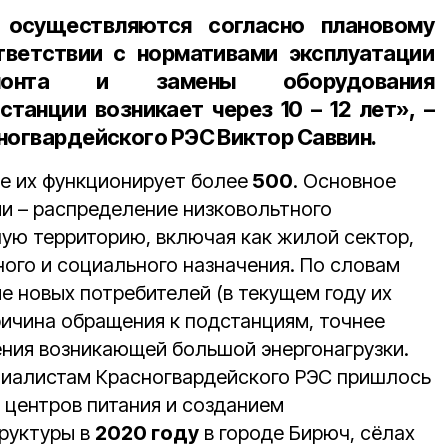
 осуществляются согласно плановому
тветствии с нормативами эксплуатации
емонта и замены оборудования
станции возникает через
10 – 12 лет
», –
ногвардейского РЭС Виктор Саввин
.
не их функционирует более
500
. Основное
и – распределение низковольтного
ую территорию, включая как жилой сектор,
ого и социального назначения. По словам
е новых потребителей (в текущем году их
причина обращения к подстанциям, точнее
ния возникающей большой энергонагрузки.
циалистам Красногвардейского РЭС пришлось
 центров питания и созданием
руктуры в
2020 году
в городе Бирюч, сёлах