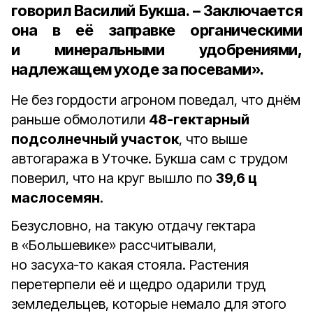
говорил Василий Букша. – Заключается
она в её заправке органическими
и минеральными удобрениями,
надлежащем уходе за посевами».
Не без гордости агроном поведал, что днём
раньше обмолотили
48-гектарный
подсолнечный участок
, что выше
автогаража в Уточке. Букша сам с трудом
поверил, что на круг вышло по
39,6 ц
маслосемян
.
Безусловно, на такую отдачу гектара
в «Большевике» рассчитывали,
но засуха‑то какая стояла. Растения
перетерпели её и щедро одарили труд
земледельцев, которые немало для этого