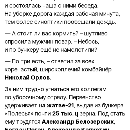
и состоялась наша с ними беседа.
На уборке дорога каждая рабочая минута,
тем более синоптики пообещали дождь.
— А стоит ли вас кормить? – шутливо
спросила мужчин повар. – Небось,
и по бункеру ещё не намолотили?
— По три есть, – ответил за всех
коренастый, широкоплечий комбайнёр
Николай Орлов
.
За ним трудно угнаться его коллегам
по уборочному отряду. Первенство
удерживает н
а жатве-21
, выдав из бункера
«Полесья» почти
25 тыс. ц
зерна. Под стать
ему трудятся
Александр Белозерских
,
Богдан Поган
,
Александр Капустин
.