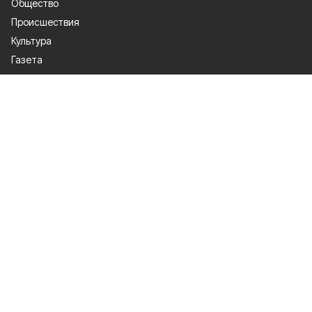
Общество
Происшествия
Культура
Газета
Политика
Экономика
Проекты
Спорт
Официальные документы
О проекте
Об издании
Правила использования
Рекламодатели
Политика конфиденциальности
Мы в соцсетях