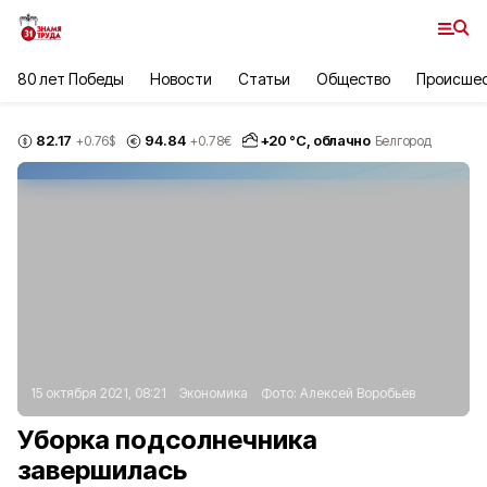
80 лет Победы
Новости
Статьи
Общество
Происше
82.17
94.84
+
20
°С,
облачно
+0.76
$
+0.78
€
Белгород
15 октября 2021, 08:21
Экономика
Фото:
Алексей Воробьёв
Уборка подсолнечника
завершилась